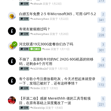
273
dhouh
回复于
1月23日
日常
白嫖五年免费 2-5 年Microsoft365，可用 GPT-5.2
2
2
条
azhaoyihao
回复于
1月22日
日常
341
有佬友被催婚过吗？
2
2
条
azhaoyihao
回复于
1月20日
日常
228
河北联通19元300G套餐你们办了吗
3
3
条
oso
回复于
1月11日
日常
已解决
301
不抽了，直接给年付的NC 2H2G 60G机器的转移
4
4
条
码，还剩余4个月可用
263
b2318kz2z7
回复于
1月11日
日常
有个谷歌小号注册放着吃灰，今天才想起来就登录
3
3
条
一下，发现已被封了，还有这样事情？
172
linlin
回复于
1月9日
日常
【开源二创】感谢 Mereithhh 佬的工具导航项
5
5
条
目，在原有基础上深度魔改了一波
221
ISeekUp
回复于
1月8日
日常