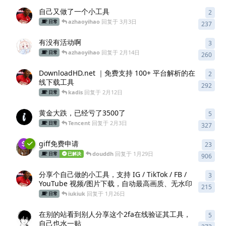
自己又做了一个小工具
2
2
条
azhaoyihao
回复于
3月3日
日常
237
有没有活动啊
3
3
条
azhaoyihao
回复于
2月14日
日常
260
DownloadHD.net ｜免费支持 100+ 平台解析的在
2
2
条
线下载工具
292
kadis
回复于
2月12日
日常
黄金大跌，已经亏了3500了
5
5
条
Tencent
回复于
2月3日
日常
327
giff免费申请
23
23
条
douddh
回复于
1月29日
日常
已解决
906
分享个自己做的小工具，支持 IG / TikTok / FB /
3
3
条
YouTube 视频/图片下载，自动最高画质、无水印
215
iukiuk
回复于
1月26日
日常
在别的站看到别人分享这个2fa在线验证其工具，
5
5
条
自己也水一贴