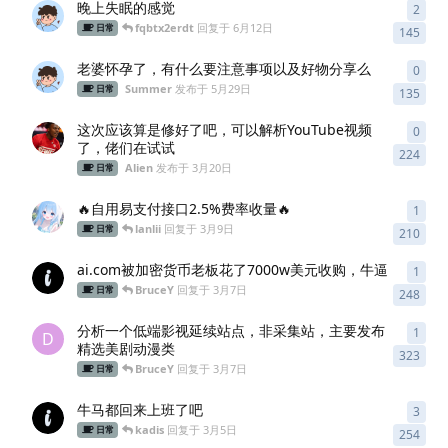
晚上失眠的感觉
2
2
条
fqbtx2erdt
回复于
6月12日
日常
145
老婆怀孕了，有什么要注意事项以及好物分享么
0
0
条
Summer
发布于
5月29日
日常
135
这次应该算是修好了吧，可以解析YouTube视频
0
0
条
了，佬们在试试
224
Alien
发布于
3月20日
日常
🔥自用易支付接口2.5%费率收量🔥
1
1
条
lanlii
回复于
3月9日
日常
210
ai.com被加密货币老板花了7000w美元收购，牛逼
1
1
条
BruceY
回复于
3月7日
日常
248
分析一个低端影视延续站点，非采集站，主要发布
1
1
条
D
精选美剧动漫类
323
BruceY
回复于
3月7日
日常
牛马都回来上班了吧
3
3
条
kadis
回复于
3月5日
日常
254