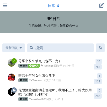
日常
日常
生活杂谈、论坛闲聊，随意说点什么
最新回复
分享个长久节点（也不一定）
34
34
条
luoji666
回复于
14 小时前
日常
已解决
764
暗恋十年的女生怎么放下
1
1
条
Tencent
回复于
18 天前
日常
121
无限流量越南动态住宅IP，我用不上了，给大伙用
6
6
条
吧（还剩1个月时间）
285
za46wzl6i2
回复于
7月1日
日常