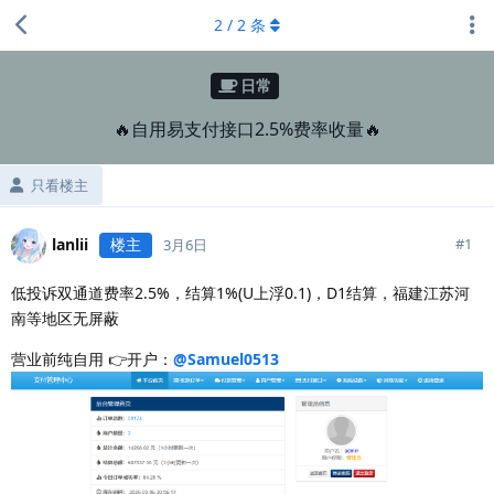
2
/
2
条
日常
🔥自用易支付接口2.5%费率收量🔥
只看楼主
lanlii
楼主
#
1
3月6日
低投诉双通道费率2.5%，结算1%(U上浮0.1)，D1结算，福建江苏河
南等地区无屏蔽
营业前纯自用 👉开户：
@Samuel0513