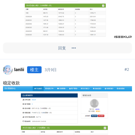
回复
lanlii
楼主
#
2
3月9日
稳定收款