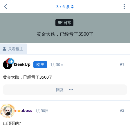
3
/
6
条
日常
黄金大跌，已经亏了3500了
只看楼主
ISeekUp
楼主
#
1
1月30日
黄金大跌，已经亏了3500了
回复
mouboss
#
2
1月30日
山顶买的?