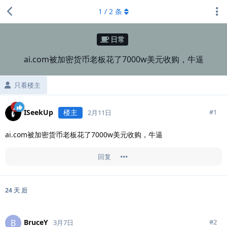
1
/
2
条
日常
ai.com被加密货币老板花了7000w美元收购，牛逼
只看楼主
ISeekUp
楼主
#
1
2月11日
ai.com被加密货币老板花了7000w美元收购，牛逼
回复
24 天
后
BruceY
B
#
2
3月7日