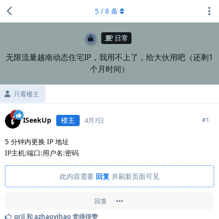
5
/
8
条
日常
无限流量越南动态住宅IP，我用不上了，给大伙用吧（还剩1
个月时间）
只看楼主
ISeekUp
楼主
#
1
4月7日
5 分钟内更换 IP 地址
IP主机:端口:用户名:密码
此内容需要
回复
并刷新页面可见
回复
gril
和
azhaoyihao
觉得很赞