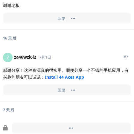
谢谢老板
回复
16 天
后
za46wzl6i2
Z
#
7
7月1日
感谢分享！这种资源真的很实用。顺便分享一个不错的手机应用，有
兴趣的朋友可以试试：
Install 44 Aces App
回复
7 天
后
ISeekUp
于
7月8日
锁定此帖