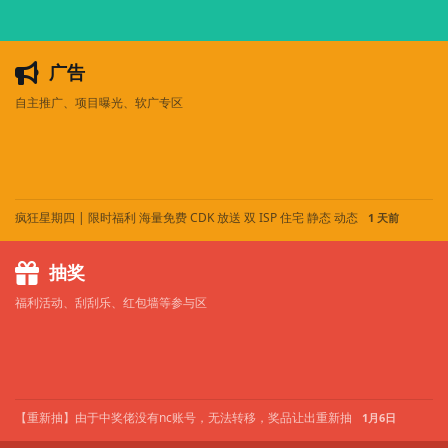
广告
自主推广、项目曝光、软广专区
疯狂星期四 | 限时福利 海量免费 CDK 放送 双 ISP 住宅 静态 动态
1 天前
抽奖
福利活动、刮刮乐、红包墙等参与区
【重新抽】由于中奖佬没有nc账号，无法转移，奖品让出重新抽
1月6日