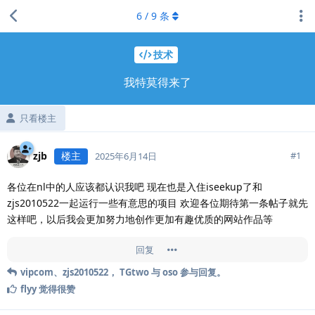
6
/
9
条
技术
我特莫得来了
只看楼主
zjb
楼主
#
1
2025年6月14日
各位在nl中的人应该都认识我吧 现在也是入住iseekup了和
zjs2010522一起运行一些有意思的项目 欢迎各位期待第一条帖子就先
这样吧，以后我会更加努力地创作更加有趣优质的网站作品等
回复
vipcom
、
zjs2010522
，
TGtwo
与
oso
参与回复。
flyy
觉得很赞