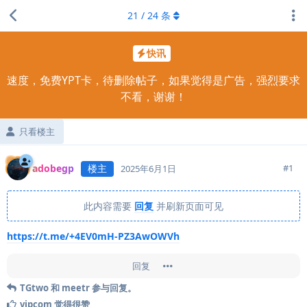
21
/
24
条
快讯
速度，免费YPT卡，待删除帖子，如果觉得是广告，强烈要求
不看，谢谢！
只看楼主
adobegp
楼主
#
1
2025年6月1日
此内容需要
回复
并刷新页面可见
https://t.me/+4EV0mH-PZ3AwOWVh
回复
TGtwo
和
meetr
参与回复。
vipcom
觉得很赞