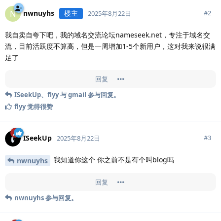
nwnuyhs
楼主
N
#
2
2025年8月22日
我自卖自夸下吧，我的域名交流论坛nameseek.net，专注于域名交
流，目前活跃度不算高，但是一周增加1-5个新用户，这对我来说很满
足了
回复
ISeekUp
、
flyy
与
gmail
参与回复。
flyy
觉得很赞
ISeekUp
#
3
2025年8月22日
我知道你这个 你之前不是有个叫blog吗
nwnuyhs
回复
nwnuyhs
参与回复。