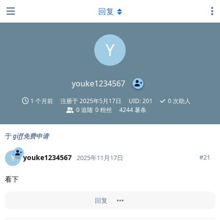
回复
Y
youke1234567
1 个月前
注册于
2025年5月17日
UID:
201
0
次助人
0
追随
0
粉丝
4244 薯条
于
giff免费申请
youke1234567
Y
#
21
2025年11月17日
看下
回复