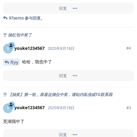
回复
97semo
参与回复。
于
抽红包中奖了
youke1234567
Y
#
4
2025年8月18日
哈哈，我也中了
flyy
回复
于
【抽奖】第一轮，恭喜这俩位中奖，请站内私信或TG联系我
youke1234567
Y
#
3
2025年8月18日
芜湖我中了
回复