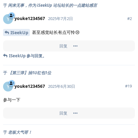
于
闲来无事，作为 iSeekUp 论坛站长的一点建站感言
youke1234567
Y
#
2
2025年7月2日
甚至感觉站长有点可怜😢
ISeekUp
回复
ISeekUp
参与回复。
于
【第三弹】抽1U红包1位
youke1234567
Y
#
19
2025年6月30日
参与一下
回复
于
老板大气呀！