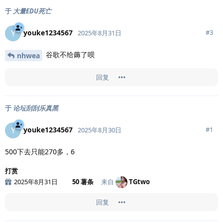
于
大量EDU死亡
youke1234567
Y
#
3
2025年8月31日
谷歌不给薅了呗
nhwea
回复
于
论坛刮刮乐真黑
youke1234567
Y
#
1
2025年8月30日
500下去只能270多，6
打赏
2025年8月31日
50 薯条
来自
TGtwo
回复