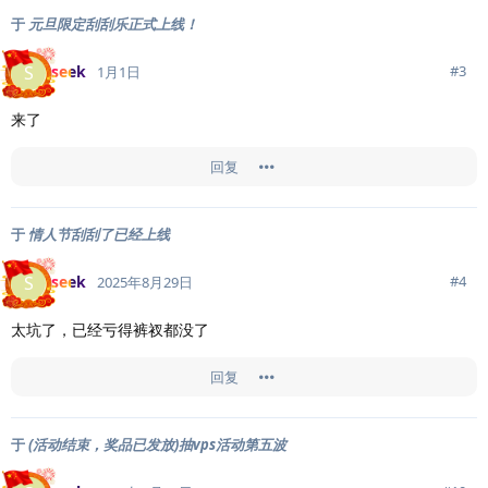
于
元旦限定刮刮乐正式上线！
seek
S
#
3
1月1日
来了
回复
于
情人节刮刮了已经上线
seek
S
#
4
2025年8月29日
太坑了，已经亏得裤衩都没了
回复
于
(活动结束，奖品已发放)抽vps活动第五波