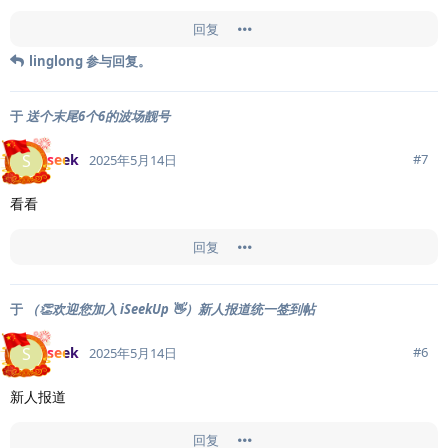
回复
linglong
参与回复。
于
送个末尾6个6的波场靓号
seek
S
#
7
2025年5月14日
看看
回复
于
（👏欢迎您加入 iSeekUp 👋）新人报道统一签到帖
seek
S
#
6
2025年5月14日
新人报道
回复