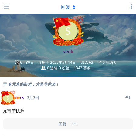
回复
S
seek
6月30日
注册于
2025年5月14日
UID:
63
0
次助人
0
追随
0
粉丝
1343 薯条
于
🏮元宵刮好运，大奖等你来！
seek
S
#
4
3月3日
元宵节快乐
回复