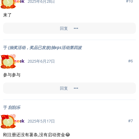
seek
S
#
10
2025年6月28日
来了
回复
于
(抽奖活动，奖品已发放)抽vps活动第四波
seek
S
#
6
2025年6月27日
参与参与
回复
于
刮刮乐
seek
S
#
7
2025年5月17日
刚注册还没有薯条,没有启动资金😂