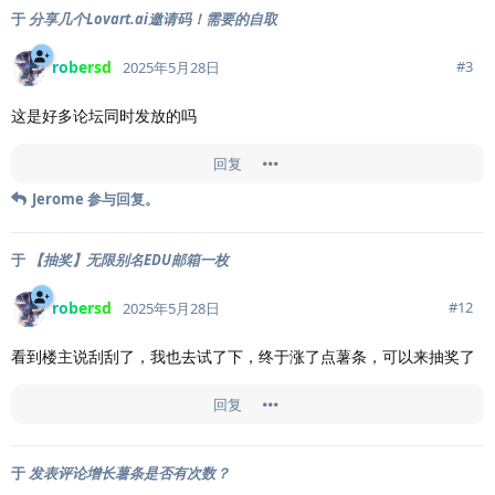
于
分享几个Lovart.ai邀请码！需要的自取
robersd
#
3
2025年5月28日
这是好多论坛同时发放的吗
回复
Jerome
参与回复。
于
【抽奖】无限别名EDU邮箱一枚
robersd
#
12
2025年5月28日
看到楼主说刮刮了，我也去试了下，终于涨了点薯条，可以来抽奖了
回复
于
发表评论增长薯条是否有次数？