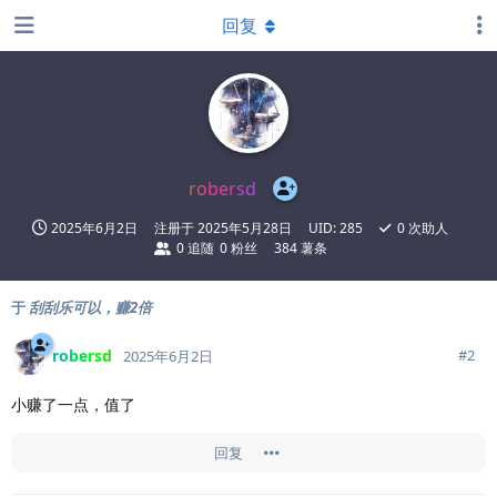
回复
robersd
2025年6月2日
注册于
2025年5月28日
UID:
285
0
次助人
0
追随
0
粉丝
384 薯条
于
刮刮乐可以，赚2倍
robersd
#
2
2025年6月2日
小赚了一点，值了
回复