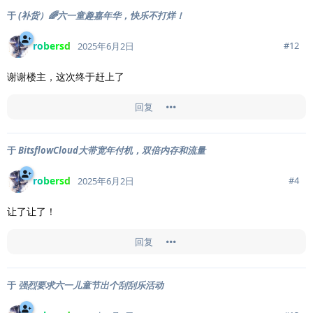
于
(补货）🌈六一童趣嘉年华，快乐不打烊！
robersd
#
12
2025年6月2日
谢谢楼主，这次终于赶上了
回复
于
BitsflowCloud大带宽年付机，双倍内存和流量
robersd
#
4
2025年6月2日
让了让了！
回复
于
强烈要求六一儿童节出个刮刮乐活动