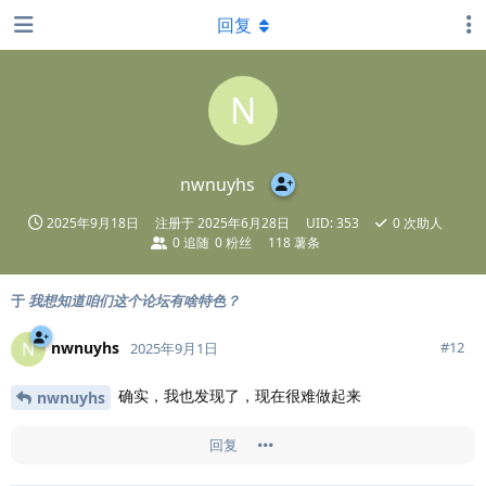
回复
N
nwnuyhs
2025年9月18日
注册于
2025年6月28日
UID:
353
0
次助人
0
追随
0
粉丝
118 薯条
于
我想知道咱们这个论坛有啥特色？
nwnuyhs
N
#
12
2025年9月1日
确实，我也发现了，现在很难做起来
nwnuyhs
回复