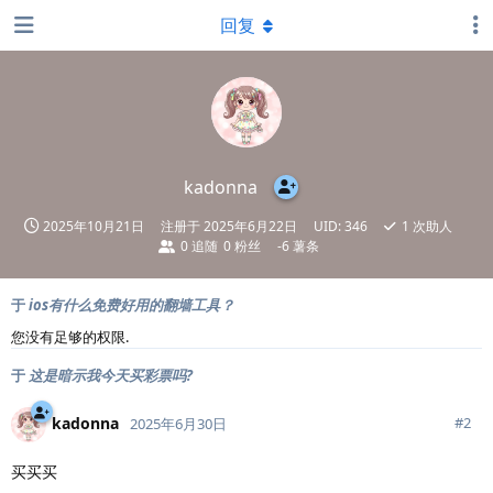
回复
kadonna
2025年10月21日
注册于
2025年6月22日
UID:
346
1
次助人
0
追随
0
粉丝
-6 薯条
于
ios有什么免费好用的翻墙工具？
您没有足够的权限.
于
这是暗示我今天买彩票吗?
kadonna
#
2
2025年6月30日
买买买