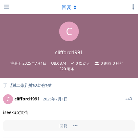
回复
C
clifford1991
注册于
2025年7月1日
UID:
374
0
次助人
0
追随
0
粉丝
320 薯条
于
【第二弹】抽1U红包1位
clifford1991
C
#
40
2025年7月1日
iseekup加油
回复