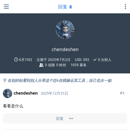
回复
chendeshen
6月19日
注册于
2025年7月2日
UID:
393
0
次助人
0
追随
0
粉丝
1659 薯条
于
在别的站看到别人分享这个2fa在线验证其工具，自己也水一贴
chendeshen
#
3
2025年12月31日
看看是什么
回复