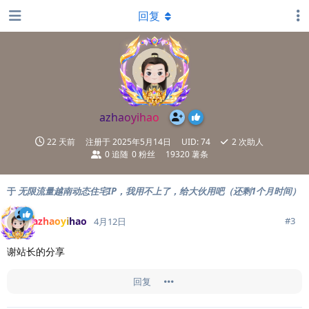
回复
azhaoyihao
22 天前
注册于
2025年5月14日
UID:
74
2
次助人
0
追随
0
粉丝
19320 薯条
于
无限流量越南动态住宅IP，我用不上了，给大伙用吧（还剩1个月时间）
azhaoyihao
#
3
4月12日
谢站长的分享
回复