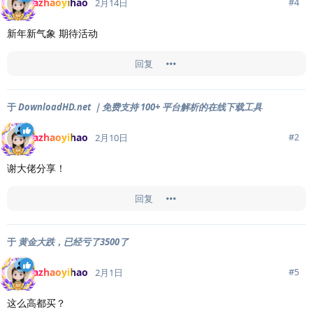
azhaoyihao
#
4
2月14日
新年新气象 期待活动
回复
于
DownloadHD.net ｜免费支持 100+ 平台解析的在线下载工具
azhaoyihao
#
2
2月10日
谢大佬分享！
回复
于
黄金大跌，已经亏了3500了
azhaoyihao
#
5
2月1日
这么高都买？