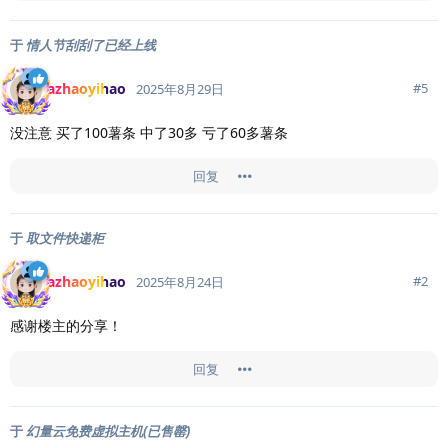
于
情人节刮刮了已经上线
azhaoyihao
#
5
2025年8月29日
没注意 买了100薯条 中了30多 亏了60多薯条
回复
于
取文件快递柜
azhaoyihao
#
2
2025年8月24日
感谢楼主的分享！
回复
于
幻量云免费虚拟主机(已售罄)