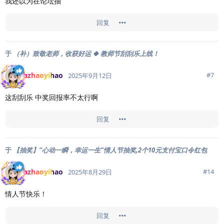
我还以为在论坛抽
回复
于
（补）致敬老师，收获好运 🍀 教师节刮刮乐上线！
azhaoyihao
#
7
2025年9月12日
这刮刮乐 中奖回报率不太行啊
回复
于
【抽奖】“心动一瞬，幸运一生”情人节抽奖,2个10元支付宝口令红包
azhaoyihao
#
14
2025年8月29日
情人节快乐！
回复