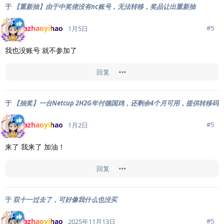
于
【重新抽】由于中奖佬没有nc账号，无法转移，奖品让出重新抽
azhaoyihao
#
5
1月5日
我也没账号 就不参加了
回复
于
【抽奖】一台Netcup 2H2G年付德国鸡，还剩余4个月可用，提供转移码
azhaoyihao
#
5
1月2日
来了 我来了 加油！
回复
于
双十一过去了，可好像我什么也没买
azhaoyihao
#
5
2025年11月13日