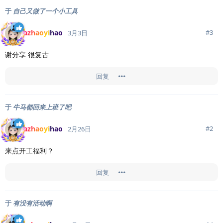
于
自己又做了一个小工具
azhaoyihao
#
3
3月3日
谢分享 很复古
回复
于
牛马都回来上班了吧
azhaoyihao
#
2
2月26日
来点开工福利？
回复
于
有没有活动啊