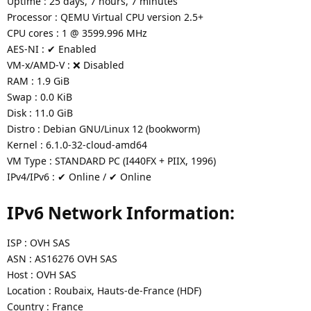
Uptime : 25 days, 7 hours, 7 minutes
Processor : QEMU Virtual CPU version 2.5+
CPU cores : 1 @ 3599.996 MHz
AES-NI : ✔ Enabled
VM-x/AMD-V : ❌ Disabled
RAM : 1.9 GiB
Swap : 0.0 KiB
Disk : 11.0 GiB
Distro : Debian GNU/Linux 12 (bookworm)
Kernel : 6.1.0-32-cloud-amd64
VM Type : STANDARD PC (I440FX + PIIX, 1996)
IPv4/IPv6 : ✔ Online / ✔ Online
IPv6 Network Information:
ISP : OVH SAS
ASN : AS16276 OVH SAS
Host : OVH SAS
Location : Roubaix, Hauts-de-France (HDF)
Country : France