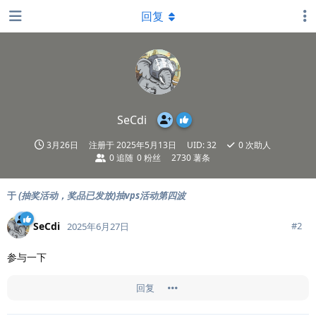
回复
SeCdi
3月26日
注册于
2025年5月13日
UID:
32
0
次助人
0
追随
0
粉丝
2730 薯条
于
(抽奖活动，奖品已发放)抽vps活动第四波
SeCdi
#
2
2025年6月27日
参与一下
回复