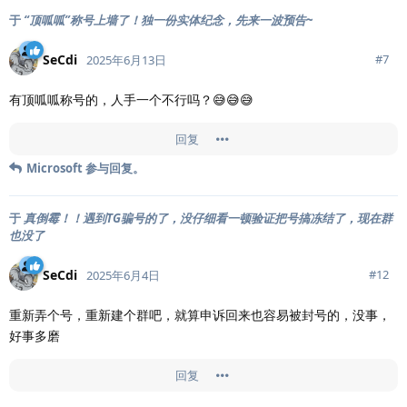
于
“顶呱呱”称号上墙了！独一份实体纪念，先来一波预告~
SeCdi
#
7
2025年6月13日
有顶呱呱称号的，人手一个不行吗？😅😅😅
回复
Microsoft
参与回复。
于
真倒霉！！遇到TG骗号的了，没仔细看一顿验证把号搞冻结了，现在群
也没了
SeCdi
#
12
2025年6月4日
重新弄个号，重新建个群吧，就算申诉回来也容易被封号的，没事，
好事多磨
回复