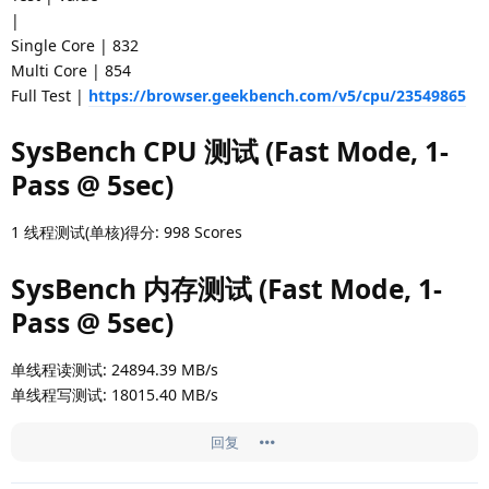
|
Single Core | 832
Multi Core | 854
Full Test |
https://browser.geekbench.com/v5/cpu/23549865
SysBench CPU 测试 (Fast Mode, 1-
Pass @ 5sec)
1 线程测试(单核)得分: 998 Scores
SysBench 内存测试 (Fast Mode, 1-
Pass @ 5sec)
单线程读测试: 24894.39 MB/s
单线程写测试: 18015.40 MB/s
回复