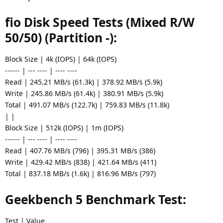
fio Disk Speed Tests (Mixed R/W
50/50) (Partition -):
Block Size | 4k (IOPS) | 64k (IOPS)
------ | --- ---- | ---- ----
Read | 245.21 MB/s (61.3k) | 378.92 MB/s (5.9k)
Write | 245.86 MB/s (61.4k) | 380.91 MB/s (5.9k)
Total | 491.07 MB/s (122.7k) | 759.83 MB/s (11.8k)
| |
Block Size | 512k (IOPS) | 1m (IOPS)
------ | --- ---- | ---- ----
Read | 407.76 MB/s (796) | 395.31 MB/s (386)
Write | 429.42 MB/s (838) | 421.64 MB/s (411)
Total | 837.18 MB/s (1.6k) | 816.96 MB/s (797)
Geekbench 5 Benchmark Test:
Test | Value