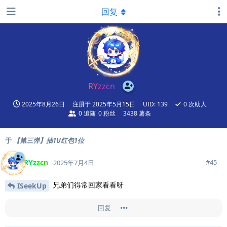
回复
RYzzcn
2025年8月26日
注册于
2025年5月15日
UID:
139
0
次助人
0
追随
0
粉丝
3438 薯条
于
【第三弹】抽1U红包1位
RYzzcn
#
45
2025年7月4日
兄弟们得常回家看看呀
ISeekUp
回复