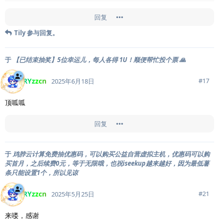
回复
Tily
参与回复。
于
【已结束抽奖】5位幸运儿，每人各得 1U！顺便帮忙投个票 🙏
RYzzcn
#
17
2025年6月18日
顶呱呱
回复
于
鸡脖云计算免费抽优惠码，可以购买公益自营虚拟主机，优惠码可以购
买首月，之后续费0元，等于无限哦，也祝iseekup越来越好，因为最低薯
条只能设置1个，所以见谅
RYzzcn
#
21
2025年5月25日
来喽，感谢