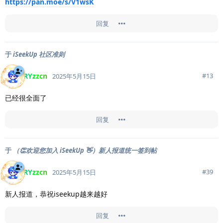
https://pan.moe/s/V1wsK
回复
于
iSeekUp 社区准则
RYzzcn
#
13
2025年5月15日
已经很全面了
回复
于
（👏欢迎您加入 iSeekUp 👋）新人报道统一签到帖
RYzzcn
#
39
2025年5月15日
新人报道，恭祝iseekup越来越好
回复