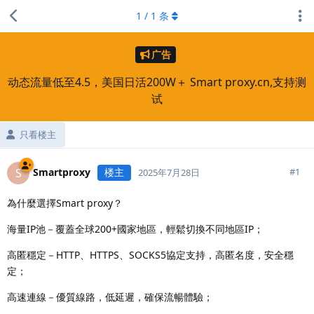
1
/
1
条
广告
动态流量低至4.5，美国日活200W＋ Smart proxy.cn,支持测
试
只看楼主
Smartproxy
楼主
S
#
1
2025年7月28日
為什麼選擇Smart proxy？
海量IP池－覆蓋全球200+國家地區，輕鬆切換不同地區IP；
高匿穩定－HTTP、HTTPS、SOCKS5協定支持，高匿名度，安全穩
定；
高速連線－優質線路，低延遲，確保流暢體驗；