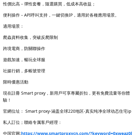
性價比高－彈性套餐，隨選購買，低成本高收益；
便利操作－API呼叫支持，一鍵切換IP，適用於各種應用場景。
適用場景：
爬蟲資料收集，突破反爬限制
跨境電商，防關聯操作
遊戲加速，暢玩全球服
社媒行銷，多帳號管理
限時優惠活動
現在註冊 Smart proxy，新用戶可享專屬折扣，更有免費流量等你體
驗！
官網位址： Smart proxy-涵盖全球220地区-真实纯净全球动态住宅ip
私人訂位；聯絡专属客戶經理：
中国官网:
https://www.smartproxycn.com/?keyword=0xweaz0l