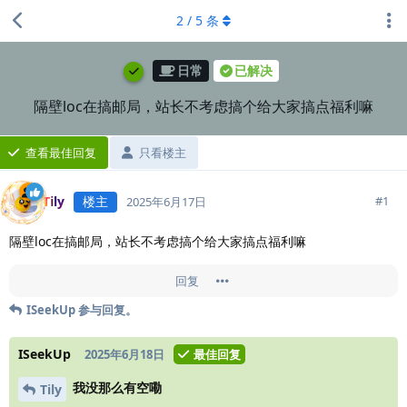
2
/
5
条
日常
已解决
隔壁loc在搞邮局，站长不考虑搞个给大家搞点福利嘛
查看最佳回复
只看楼主
Tily
楼主
#
1
2025年6月17日
隔壁loc在搞邮局，站长不考虑搞个给大家搞点福利嘛
回复
ISeekUp
参与回复。
ISeekUp
2025年6月18日
最佳回复
我没那么有空嘞
Tily