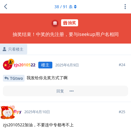
38
/
91
条
抽奖
抽奖结束！中奖的先注册，要与iseekup用户名相同
只看楼主
zjs2010522
楼主
#
24
2025年6月9日
我发给你兑奖方式了啊
TGtwo
回复
flyy
#
25
2025年6月10日
zjs2010522加油，不要连中专都考不上