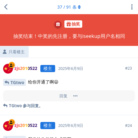
37
/
91
条
抽奖
抽奖结束！中奖的先注册，要与iseekup用户名相同
只看楼主
zjs2010522
楼主
#
23
2025年6月9日
给你开通了啊😦
TGtwo
回复
TGtwo
参与回复。
zjs2010522
楼主
#
24
2025年6月9日