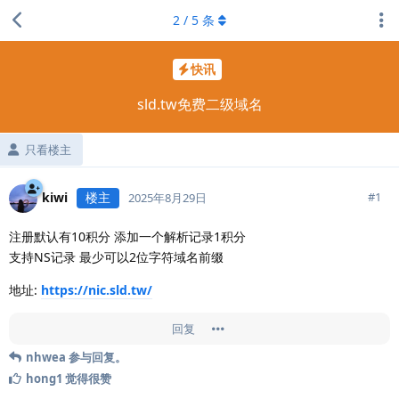
2
/
5
条
快讯
sld.tw免费二级域名
只看楼主
kiwi
楼主
#
1
2025年8月29日
注册默认有10积分 添加一个解析记录1积分
支持NS记录 最少可以2位字符域名前缀
地址:
https://nic.sld.tw/
回复
nhwea
参与回复。
hong1
觉得很赞