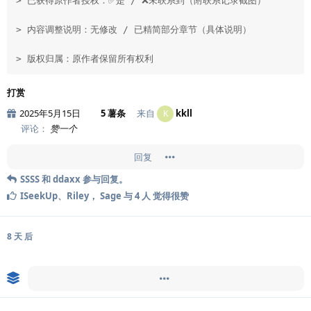
> 已获得原作者授权：✅是 / ❌未联系到（附联系记录截图）  
> 内容调整说明：无修改 / 已精简部分章节（具体说明）  
> 版权归属：原作者保留所有权利
打赏
2025年5月15日
5 薯条
来自
kkll
K
评论：
赞一个
回复
SSSS
和
ddaxx
参与回复。
ISeekUp
、
Riley
，
Sage
与
4
人
觉得很赞
8 天
后
ISeekUp
超级置顶了此帖