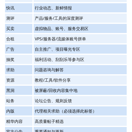
快讯
行业动态、新鲜情报
测评
产品/服务/工具的深度测评
买卖
虚拟物品、账号、服务交易区
合租
VPS/服务器/流媒体账号拼单
广告
自主推广、项目曝光专区
抽奖
福利活动、刮刮乐等参与区
求助
问题咨询与解答
资源
教程/工具/软件分享
黑洞
被屏蔽/回收内容集中地
站务
论坛公告、规则反馈
内版
代理相关求助（必须选择此标签）
精华内容
高质量帖子精选
官方公告
重要通知与更新