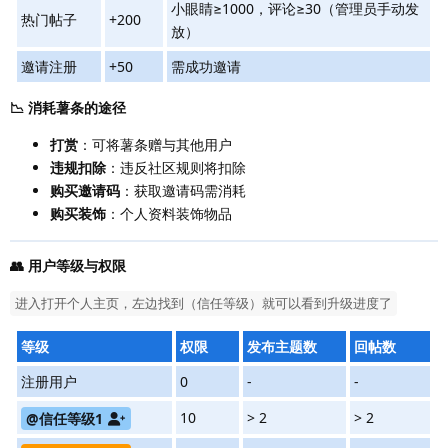
小眼睛≥1000，评论≥30（管理员手动发
热门帖子
+200
放）
邀请注册
+50
需成功邀请
📉 消耗薯条的途径
打赏
：可将薯条赠与其他用户
违规扣除
：违反社区规则将扣除
购买邀请码
：获取邀请码需消耗
购买装饰
：个人资料装饰物品
👥 用户等级与权限
进入打开个人主页，左边找到（信任等级）就可以看到升级进度了
等级
权限
发布主题数
回帖数
注册用户
0
-
-
10
> 2
> 2
@信任等级1