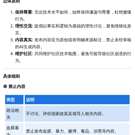
总体原则
保持尊重
: 无论技术水平如何，始终保持谦逊与尊重，杜绝傲慢
行为。
理性交流
: 提倡以事实和逻辑为基础的理性讨论，避免情绪化发
言。
内容真实
: 发布内容应为原创或有明确来源标注，禁止未经审核
的AI生成内容。
维护社区
: 共同维护社区技术氛围，避免可能导致社区崩溃的行
为。
具体细则
🚫 禁止内容
类型
说明
政治相
不讨论、评价国家政策及领导人相关内容。
关
血腥暴
禁止发布血腥、暴力、赌博、毒品、涉黑等内容。
力