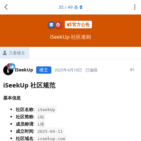
35
/
49
条
官方公告
iSeekUp 社区准则
只看楼主
ISeekUp
楼主
#
1
2025年4月19日
已编辑
iSeekUp 社区规范
基本信息
社区名称
:
iSeekUp
社区简称
:
i站
成员称谓
:
i佬
成立时间
:
2025-04-11
社区域名
:
iseekup.com