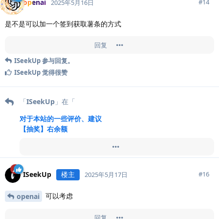
openai
#
14
2025年5月16日
是不是可以加一个签到获取薯条的方式
回复
ISeekUp
参与回复。
ISeekUp
觉得很赞
「
ISeekUp
」在「
对于本站的一些评价、建议
【抽奖】右余额
」提到了此主题帖
ISeekUp
楼主
#
16
2025年5月17日
可以考虑
openai
回复