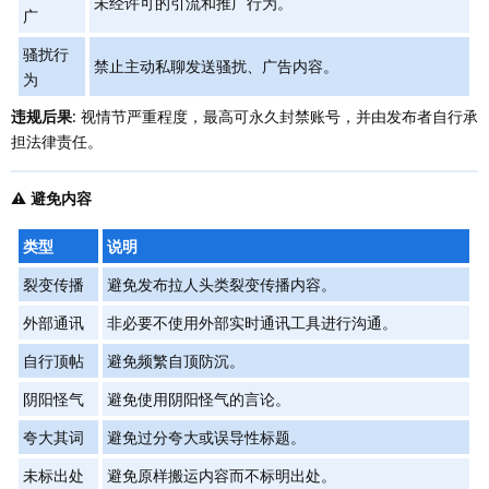
未经许可的引流和推广行为。
广
骚扰行
禁止主动私聊发送骚扰、广告内容。
为
违规后果
: 视情节严重程度，最高可永久封禁账号，并由发布者自行承
担法律责任。
⚠️ 避免内容
类型
说明
裂变传播
避免发布拉人头类裂变传播内容。
外部通讯
非必要不使用外部实时通讯工具进行沟通。
自行顶帖
避免频繁自顶防沉。
阴阳怪气
避免使用阴阳怪气的言论。
夸大其词
避免过分夸大或误导性标题。
未标出处
避免原样搬运内容而不标明出处。