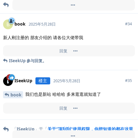
「
Jerome
」于「
签到在哪儿呀？
」引用此帖
book
B
#
34
2025年5月28日
新人刚注册的 朋友介绍的 请各位大佬带我
回复
ISeekUp
参与回复。
ISeekUp
楼主
#
35
2025年5月28日
我们也是新站 哈哈哈 多来逛逛就知道了
book
回复
「
ISeekUp
」于「
关于“顶刮刮”使用权限，你想知道的都在这里
」引用此帖