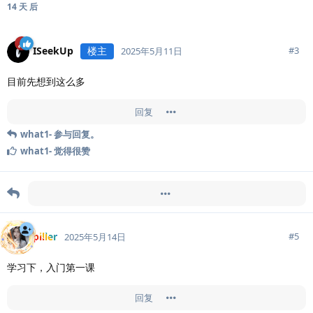
14 天
后
ISeekUp
楼主
#
3
2025年5月11日
目前先想到这么多
回复
what1-
参与回复。
what1-
觉得很赞
「
ISeekUp
」于「
🎉 幸运五月，转发抽好礼！
」引用此帖
piller
#
5
2025年5月14日
学习下，入门第一课
回复