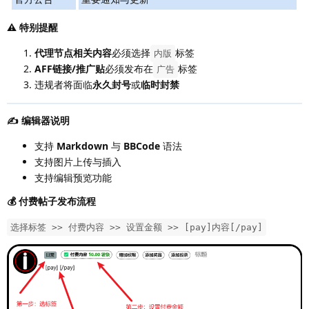
⚠️ 特别提醒
代理节点相关内容
必须选择
标签
内版
AFF链接/推广贴
必须发布在
标签
广告
违规者将面临
永久封号
或
临时封禁
✍️ 编辑器说明
支持
Markdown
与
BBCode
语法
支持图片上传与插入
支持编辑预览功能
💰 付费帖子发布流程
选择标签 >> 付费内容 >> 设置金额 >> [pay]内容[/pay]