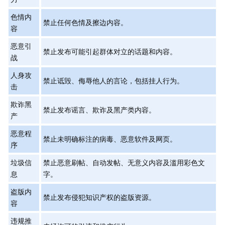
色情内
禁止任何色情及擦边内容。
容
恶意引
禁止发布可能引起群体对立的话题和内容。
战
人身攻
禁止诋毁、侮辱他人的言论，包括挂人行为。
击
欺诈黑
禁止发布谣言、欺诈及黑产类内容。
产
恶意程
禁止未明确标注的病毒、恶意软件及网页。
序
垃圾信
禁止恶意刷帖、自动发帖、无意义内容及滥用彩色文
息
字。
盗版内
禁止发布侵犯知识产权的盗版资源。
容
违规推