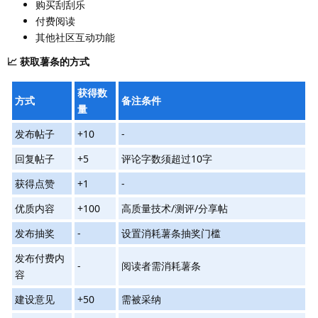
购买刮刮乐
付费阅读
其他社区互动功能
📈 获取薯条的方式
获得数
方式
备注条件
量
发布帖子
+10
-
回复帖子
+5
评论字数须超过10字
获得点赞
+1
-
优质内容
+100
高质量技术/测评/分享帖
发布抽奖
-
设置消耗薯条抽奖门槛
发布付费内
-
阅读者需消耗薯条
容
建设意见
+50
需被采纳